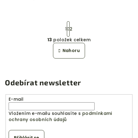
S
1
2
t
r
13
položek celkem
á
O
n
v
Nahoru
k
l
o
á
v
á
d
n
a
Odebírat newsletter
í
c
í
p
E-mail
r
v
Vložením e-mailu souhlasíte s
podmínkami
ochrany osobních údajů
k
y
v
Přihlásit se