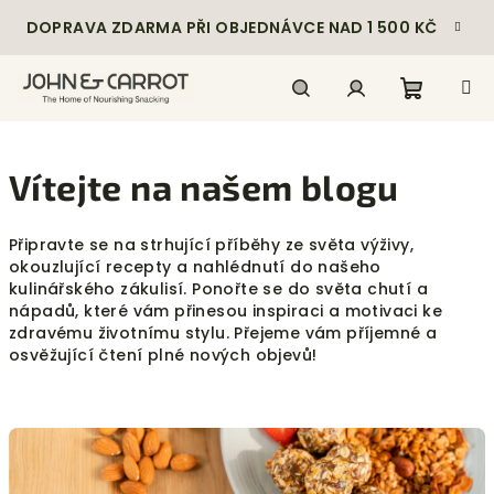
Přejít
DOPRAVA ZDARMA PŘI OBJEDNÁVCE NAD 1 500 KČ
na
obsah
Nákupn
Hledat
Přihlášení
Vítejte na našem blogu
košík
Připravte se na strhující příběhy ze světa výživy,
okouzlující recepty a nahlédnutí do našeho
kulinářského zákulisí. Ponořte se do světa chutí a
nápadů, které vám přinesou inspiraci a motivaci ke
zdravému životnímu stylu. Přejeme vám příjemné a
osvěžující čtení plné nových objevů!
V
ý
p