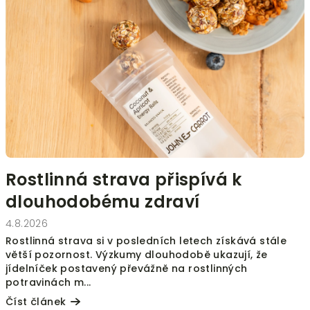
i
s
č
l
á
n
k
ů
Rostlinná strava přispívá k
dlouhodobému zdraví
4.8.2026
Rostlinná strava si v posledních letech získává stále
větší pozornost. Výzkumy dlouhodobě ukazují, že
jídelníček postavený převážně na rostlinných
potravinách m...
Číst článek