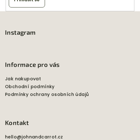
ý
p
Z
i
á
s
p
Instagram
u
a
t
í
Informace pro vás
Jak nakupovat
Obchodní podmínky
Podmínky ochrany osobních údajů
Kontakt
hello
@
johnandcarrot.cz