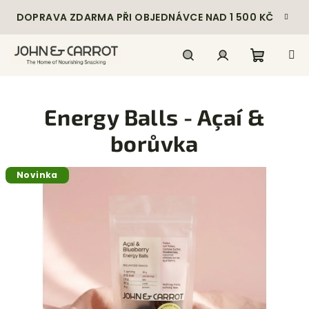
Přejít
DOPRAVA ZDARMA PŘI OBJEDNÁVCE NAD 1 500 KČ
na
obsah
Nákupn
Hledat
Přihlášení
Energy Balls - Açaí &
košík
borůvka
Novinka