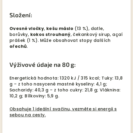
Složení:
Ovesné vločky
,
kešu máslo
(13 %), datle,
borůvky,
kokos strouhaný
, čekankový sirup, açaí
prášek (1 %). Může obsahovat stopy dalších
ořechů
.
Výživové údaje na 80 g:
Energetická hodnota: 1320 kJ / 315 kcal; Tuky: 13,8
g – z toho nasycené mastné kyseliny: 4,1 g;
Sacharidy: 40,3 g – z toho cukry: 21,8 g; Vláknina:
10,2 g; Bílkoviny: 5,9 g.
Obsahuje 1 ideální svačinu, vezměte si energii s
sebou na cesty.