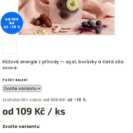
od 109
Kč
až –18 %
Růžová energie z přírody — açaí, borůvky a čistá síla
ovoce.
POČET BALENÍ
standardní cena:
od 109 Kč
až –18 %
od
109 Kč
/ ks
Měrná
Zvolte variantu
cena: