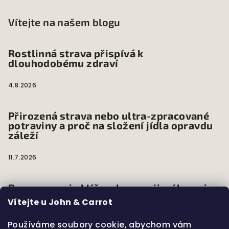
Vítejte na našem blogu
Rostlinná strava přispívá k
dlouhodobému zdraví
4.8.2026
Přirozená strava nebo ultra-zpracované
potraviny a proč na složení jídla opravdu
záleží
11.7.2026
Regenerace je klíčem k energii, výkonu i
dlouhodobému zdraví
Vítejte u John & Carrot
7.6.2026
Používáme soubory cookie, abychom vám