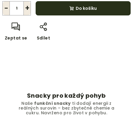
−
+
Do košíku
Zeptat se
Sdílet
Snacky pro každý pohyb
Naše
funkční snacky
ti dodají energii z
reálných surovin – bez zbytečné chemie a
cukru. Navrženo pro život v pohybu.