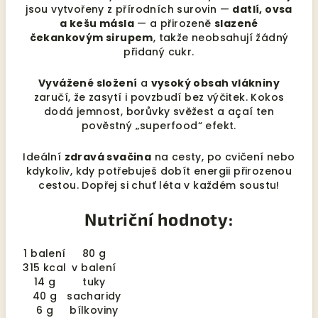
jsou vytvořeny z přírodních surovin —
datlí, ovsa
a kešu másla
— a přirozeně
slazené
čekankovým sirupem
, takže neobsahují žádný
přidaný cukr.
Vyvážené složení
a
vysoký obsah vlákniny
zaručí, že zasytí i povzbudí bez výčitek. Kokos
dodá jemnost, borůvky svěžest a açaí ten
pověstný „superfood“ efekt.
Ideální
zdravá svačina
na cesty, po cvičení nebo
kdykoliv, kdy potřebuješ dobít energii přirozenou
cestou. Dopřej si chuť léta v každém soustu!
Nutriční hodnoty:
1 balení
80 g
315 kcal
v balení
14 g
tuky
40 g
sacharidy
6 g
bílkoviny