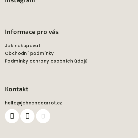
p
a
t
í
Informace pro vás
Jak nakupovat
Obchodní podmínky
Podmínky ochrany osobních údajů
Kontakt
hello
@
johnandcarrot.cz