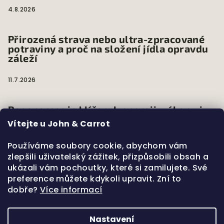
4.8.2026
Přirozená strava nebo ultra-zpracované
potraviny a proč na složení jídla opravdu
záleží
11.7.2026
Regenerace je klíčem k energii, výkonu i
dlouhodobému zdraví
Vítejte u John & Carrot
7.6.2026
Používáme soubory cookie, abychom vám
zlepšili uživatelský zážitek, přizpůsobili obsah a
ukázali vám pochoutky, které si zamilujete. Své
Mikronutrienty a jejich zásadní role v
preference můžete kdykoli upravit. Zní to
našem těle
dobře?
Více informací
28.3.2026
Nastavení