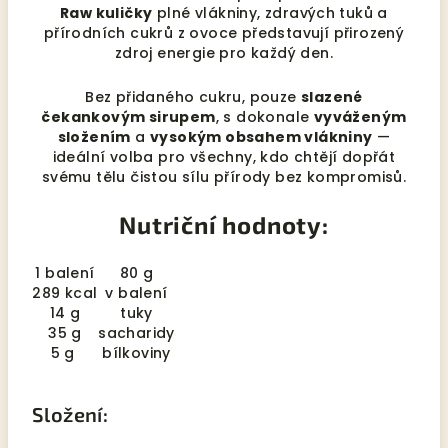
Raw kuličky
plné vlákniny, zdravých tuků a
přírodních cukrů z ovoce představují přirozený
zdroj energie pro každý den.
Bez přidaného cukru, pouze
slazené
čekankovým sirupem
, s dokonale
vyváženým
složením
a
vysokým obsahem vlákniny
—
ideální volba pro všechny, kdo chtějí dopřát
svému tělu čistou sílu přírody bez kompromisů.
Nutriční hodnoty:
1 balení
80 g
289 kcal
v balení
14 g
tuky
35 g
sacharidy
5 g
bílkoviny
Složení: