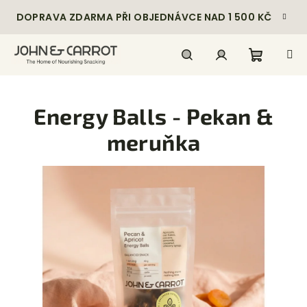
Přejít
DOPRAVA ZDARMA PŘI OBJEDNÁVCE NAD 1 500 KČ
na
obsah
Nákupn
Hledat
Přihlášení
Energy Balls - Pekan &
košík
meruňka