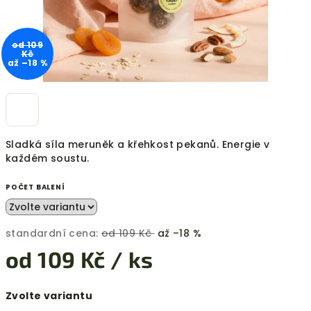
od 109
Kč
až –18 %
Sladká síla meruněk a křehkost pekanů. Energie v
každém soustu.
POČET BALENÍ
standardní cena:
od 109 Kč
až –18 %
od
109 Kč
/ ks
Měrná
Zvolte variantu
cena: