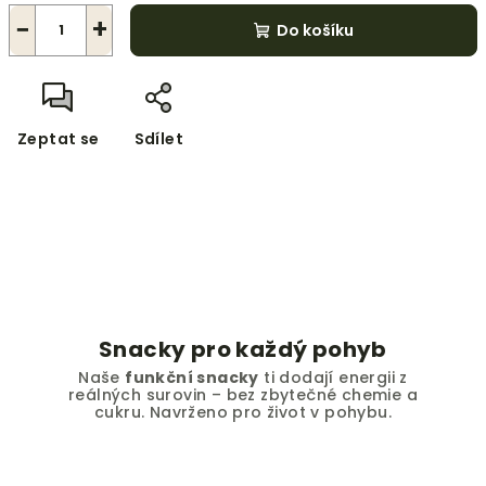
−
+
Do košíku
Zeptat se
Sdílet
Snacky pro každý pohyb
Naše
funkční snacky
ti dodají energii z
reálných surovin – bez zbytečné chemie a
cukru. Navrženo pro život v pohybu.