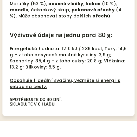
Meruňky (53 %),
ovesné vločky
,
kokos
(10 %),
mandle
, čekankový sirup,
pekanové ořechy
(4
%). Může obsahovat stopy dalších
ořechů
.
Výživové údaje na jednu porci 80 g:
Energetická hodnota: 1210 kJ / 289 kcal; Tuky: 14,5
g – z toho nasycené mastné kyseliny: 3,9 g;
Sacharidy: 35,4 g – z toho cukry: 20,8 g; Vláknina:
13,2 g; Bílkoviny: 5,5 g.
Obsahuje 1 ideální svačinu, vezměte si energii s
sebou na cesty.
SPOTŘEBUJTE DO 30 DNÍ.
SKLADUJTE V CHLADU.