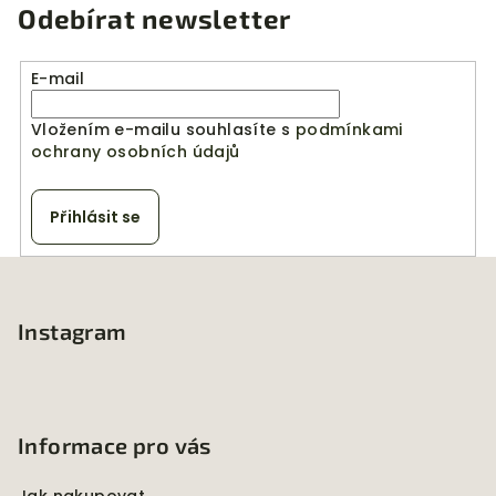
Odebírat newsletter
E-mail
Vložením e-mailu souhlasíte s
podmínkami
ochrany osobních údajů
Přihlásit se
Z
á
p
Instagram
a
t
í
Informace pro vás