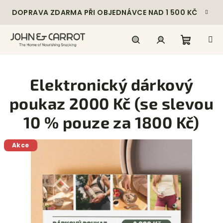
Přejít
DOPRAVA ZDARMA PŘI OBJEDNÁVCE NAD 1 500 KČ
na
obsah
Nákupn
Hledat
Přihlášení
Elektronický dárkový
košík
poukaz 2000 Kč (se slevou
10 % pouze za 1800 Kč)
Akce