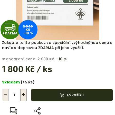
Z
2 000
Kč
–10 %
ZDARMA
D
Zakupte tento poukaz za speciální zvýhodněnou cenu a
A
navíc s dopravou ZDARMA při jeho využití.
R
standardní cena:
2 000 Kč
–10 %
1 800 Kč
/ ks
M
Měrná
A
Skladem
(>5 ks)
cena:
−
+
Do košíku