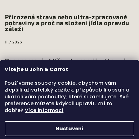
Přirozená strava nebo ultra-zpracované
potraviny a proč na složení jídla opravdu
záleží
11.7.2026
Regenerace je klíčem k energii, výkonu i
dlouhodobému zdraví
Vítejte u John & Carrot
7.6.2026
Používáme soubory cookie, abychom vám
zlepšili uživatelský zážitek, přizpůsobili obsah a
ukázali vám pochoutky, které si zamilujete. Své
Mikronutrienty a jejich zásadní role v
preference můžete kdykoli upravit. Zní to
našem těle
dobře?
Více informací
28.3.2026
Nastavení
Copyright 2026
John & Carrot
. Všechna práva