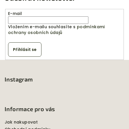
E-mail
Vložením e-mailu souhlasíte s
podmínkami
ochrany osobních údajů
Přihlásit se
Z
á
p
Instagram
a
t
í
Informace pro vás
Jak nakupovat