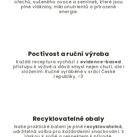
ořechů, sušeného ovoce a semínek, které jsou
plné vlákniny, mikronutrientů a přirozené
energie.
Poctivost a ruční výroba
Každá receptura vychází z
evidence-based
přístupu k výživě a dává smysl nejen chutí, ale i
složením. Ručně vyráběné v srdci České
republiky. <3
Recyklovatelné obaly
Naše praktické balení je plně
recyklovatelné
,
udržitelná volba pro každodenní snackování. S
láskou k sobě a respektem k přírodě.